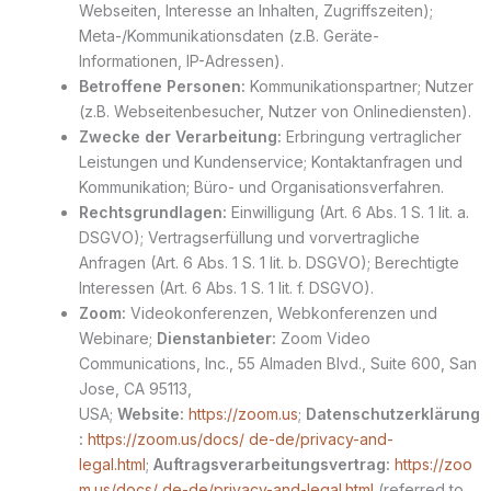
Webseiten, Interesse an Inhalten, Zugriffszeiten);
Meta-/Kommunikationsdaten (z.B. Geräte-
Informationen, IP-Adressen).
Betroffene Personen:
Kommunikationspartner; Nutzer
(z.B. Webseitenbesucher, Nutzer von Onlinediensten).
Zwecke der Verarbeitung:
Erbringung vertraglicher
Leistungen und Kundenservice; Kontaktanfragen und
Kommunikation; Büro- und Organisationsverfahren.
Rechtsgrundlagen:
Einwilligung (Art. 6 Abs. 1 S. 1 lit. a.
DSGVO); Vertragserfüllung und vorvertragliche
Anfragen (Art. 6 Abs. 1 S. 1 lit. b. DSGVO); Berechtigte
Interessen (Art. 6 Abs. 1 S. 1 lit. f. DSGVO).
Zoom:
Videokonferenzen, Webkonferenzen und
Webinare;
Dienstanbieter:
Zoom Video
Communications, Inc., 55 Almaden Blvd., Suite 600, San
Jose, CA 95113,
USA;
Website:
https://zoom.us
;
Datenschutzerklärung
:
https://zoom.us/docs/ de-de/privacy-and-
legal.html
;
Auftragsverarbeitungsvertrag:
https://zoo
m.us/docs/ de-de/privacy-and-legal.html
(referred to