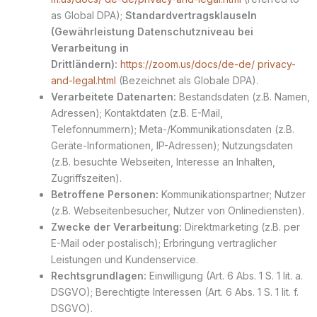
as Global DPA);
Standardvertragsklauseln
(Gewährleistung Datenschutzniveau bei
Verarbeitung in
Drittländern):
https://zoom.us/docs/de-de/ privacy-
and-legal.html
(Bezeichnet als Globale DPA).
Verarbeitete Datenarten:
Bestandsdaten (z.B. Namen,
Adressen); Kontaktdaten (z.B. E-Mail,
Telefonnummern); Meta-/Kommunikationsdaten (z.B.
Geräte-Informationen, IP-Adressen); Nutzungsdaten
(z.B. besuchte Webseiten, Interesse an Inhalten,
Zugriffszeiten).
Betroffene Personen:
Kommunikationspartner; Nutzer
(z.B. Webseitenbesucher, Nutzer von Onlinediensten).
Zwecke der Verarbeitung:
Direktmarketing (z.B. per
E-Mail oder postalisch); Erbringung vertraglicher
Leistungen und Kundenservice.
Rechtsgrundlagen:
Einwilligung (Art. 6 Abs. 1 S. 1 lit. a.
DSGVO); Berechtigte Interessen (Art. 6 Abs. 1 S. 1 lit. f.
DSGVO).