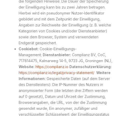
die folgenden Hinweise: Die Dauer der Speicherung
der Einwilligung kann bis zu zwei Jahren betragen.
Hierbei wird ein pseudonymer Nutzer-Identifikator
gebildet und mit dem Zeitpunkt der Einwilligung,
Angaben zur Reichweite der Einwilligung (z. B. welche
Kategorien von Cookies und/oder Diensteanbieter)
sowie dem Browser, System und verwendeten
Endgerät gespeichert.
Cookiebot:
Cookie-Einwilligungs-
Management;
Dienstanbieter:
Complianz BV, CoC,
717814475, Kalmarweg 14-5, 9723 JG, Groningen (NL),
Website:
https://complianz.io
Datenschutzerklärung:
https://complianz.io/legal/privacy-statement/
Weitere
Informationen:
Gespeicherte Daten (auf dem Server
des Dienstleisters): Die IP-Nummer des Nutzers in
anonymisierter Form (die letzten drei Ziffern werden
auf 0 gesetzt), Datum und Uhrzeit der Zustimmung,
Browserangaben, die URL, von der die Zustimmung
gesendet wurde, Ein anonymer, zufälliger und
verschlüsselter Schlüsselwert; der Einwilligungsstatus