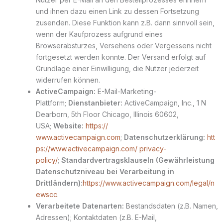
und ihnen dazu einen Link zu dessen Fortsetzung
zusenden. Diese Funktion kann z.B. dann sinnvoll sein,
wenn der Kaufprozess aufgrund eines
Browserabsturzes, Versehens oder Vergessens nicht
fortgesetzt werden konnte. Der Versand erfolgt auf
Grundlage einer Einwilligung, die Nutzer jederzeit
widerrufen können.
ActiveCampaign:
E-Mail-Marketing-
Plattform;
Dienstanbieter:
ActiveCampaign, Inc., 1 N
Dearborn, 5th Floor Chicago, Illinois 60602,
USA;
Website:
https://
www.activecampaign.com
;
Datenschutzerklärung:
htt
ps://www.activecampaign.com/ privacy-
policy/
;
Standardvertragsklauseln (Gewährleistung
Datenschutzniveau bei Verarbeitung in
Drittländern):
https://www.activecampaign.com/legal/n
ewscc
.
Verarbeitete Datenarten:
Bestandsdaten (z.B. Namen,
Adressen); Kontaktdaten (z.B. E-Mail,