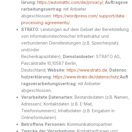
lärung:
https://automattic.com/de/privacy/
;
Auftragsve
rarbeitungsvertrag:
mit Anbieter
abgeschlossen:
https://wordpress.com/ support/data-
processing-agreements/
.
STRATO:
Leistungen auf dem Gebiet der Bereitstellung
von informationstechnischer Infrastruktur und
verbundenen Dienstleistungen (z.B. Speicherplatz
und/oder
Rechenkapazitäten);
Dienstanbieter:
STRATO AG,
Pascalstraße 10,10587 Berlin,
Deutschland;
Website:
https://www.strato.de
;
Datensc
hutzerklärung:
https://www.strato.de/datenschutz
;
Auft
ragsverarbeitungsvertrag:
mit Anbieter
abgeschlossen.
Verarbeitete Datenarten:
Bestandsdaten (z.B. Namen,
Adressen); Kontaktdaten (z.B. E-Mail,
Telefonnummern); Inhaltsdaten (z.B. Eingaben in
Onlineformularen).
Betroffene Personen:
Kommunikationspartner.
Zwecke der Verarbeitung:
Kontaktanfragen und