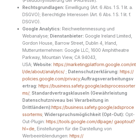
(Pseudonymisierung der IPAdresse).
Rechtsgrundlagen:
Einwilligung (Art. 6 Abs. 1 S. 1 lit. a.
DSGVO); Berechtigte Interessen (Art. 6 Abs. 1 S. 1 lit. f.
DSGVO).
Google Analytics:
Reichweitenmessung und
Webanalyse;
Dienstanbieter:
Google Ireland Limited,
Gordon House, Barrow Street, Dublin 4, Irland,
Mutterunternehmen: Google LLC, 1600 Amphitheatre
Parkway, Mountain View, CA 94043,
USA;
Website:
https://marketingplatform.google.com/int
l/de/about/analytics/
;
Datenschutzerklärung:
https://
policies.google.com/privacy
;
Auftragsverarbeitungsv
ertrag:
https://business.safety.google/adsprocessorter
ms/
;
Standardvertragsklauseln (Gewährleistung
Datenschutzniveau bei Verarbeitung in
Drittländern):
https://business.safety.google/adsproce
ssorterms
;
Widerspruchsmöglichkeit (Opt-Out):
Opt-
Out-Plugin:
https://tools.google.com/dlpage/ gaoptout?
hl=de
, Einstellungen für die Darstellung von
Werbeeinblendungen:
https://