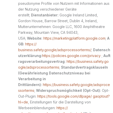
pseudonyme Profile von Nutzern mit Informationen aus
der Nutzung verschiedener Geräte
erstellt;
Dienstanbieter:
Google Ireland Limited,
Gordon House, Barrow Street, Dublin 4, Ireland,
Mutterunternehmen: Google LLC, 1600 Amphitheatre
Parkway, Mountain View, CA 94043,
USA;
Website:
https://marketingplatform.google.com
;
A
GB:
https://
business.safety.google/adsprocessorterms/
;
Datensch
utzerklärung:
https://policies.google.com/privacy
;
Auft
ragsverarbeitungsvertrag:
https://business.safety.go
ogle/adsprocessorterms
;
Standardvertragsklauseln
(Gewährleistung Datenschutzniveau bei
Verarbeitung in
Drittländern):
https://business.safety.google/adsproce
ssorterms
;
Widerspruchsmöglichkeit (Opt-Out):
Opt-
Out-Plugin:
https://tools.google.com/dlpage/ gaoptout?
hl=de
, Einstellungen für die Darstellung von
Werbeeinblendungen:
https://