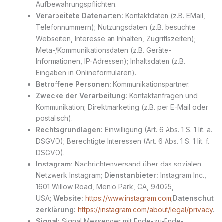
Aufbewahrungspflichten.
Verarbeitete Datenarten:
Kontaktdaten (z.B. EMail,
Telefonnummern); Nutzungsdaten (z.B. besuchte
Webseiten, Interesse an Inhalten, Zugriffszeiten);
Meta-/Kommunikationsdaten (z.B. Geräte-
Informationen, IP-Adressen); Inhaltsdaten (z.B.
Eingaben in Onlineformularen).
Betroffene Personen:
Kommunikationspartner.
Zwecke der Verarbeitung:
Kontaktanfragen und
Kommunikation; Direktmarketing (z.B. per E-Mail oder
postalisch).
Rechtsgrundlagen:
Einwilligung (Art. 6 Abs. 1 S. 1 lit. a.
DSGVO); Berechtigte Interessen (Art. 6 Abs. 1 S. 1 lit. f.
DSGVO).
Instagram:
Nachrichtenversand über das sozialen
Netzwerk Instagram;
Dienstanbieter:
Instagram Inc.,
1601 Willow Road, Menlo Park, CA, 94025,
USA;
Website:
https://www.instagram.com
;
Datenschut
zerklärung:
https://instagram.com/about/legal/privacy
.
Signal:
Signal Messenger mit Ende-zu-Ende-