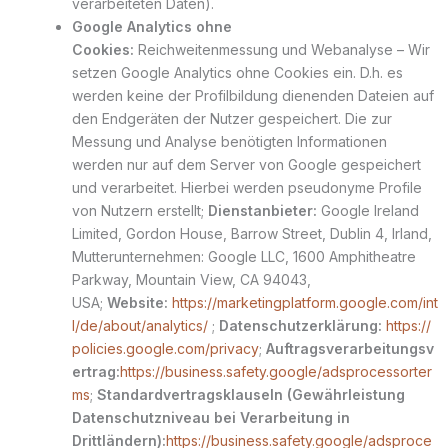
verarbeiteten Daten).
Google Analytics ohne
Cookies:
Reichweitenmessung und Webanalyse – Wir
setzen Google Analytics ohne Cookies ein. D.h. es
werden keine der Profilbildung dienenden Dateien auf
den Endgeräten der Nutzer gespeichert. Die zur
Messung und Analyse benötigten Informationen
werden nur auf dem Server von Google gespeichert
und verarbeitet. Hierbei werden pseudonyme Profile
von Nutzern erstellt;
Dienstanbieter:
Google Ireland
Limited, Gordon House, Barrow Street, Dublin 4, Irland,
Mutterunternehmen: Google LLC, 1600 Amphitheatre
Parkway, Mountain View, CA 94043,
USA;
Website:
https://marketingplatform.google.com/int
l/de/about/analytics/
;
Datenschutzerklärung:
https://
policies.google.com/privacy
;
Auftragsverarbeitungsv
ertrag:
https://business.safety.google/adsprocessorter
ms
;
Standardvertragsklauseln (Gewährleistung
Datenschutzniveau bei Verarbeitung in
Drittländern):
https://business.safety.google/adsproce