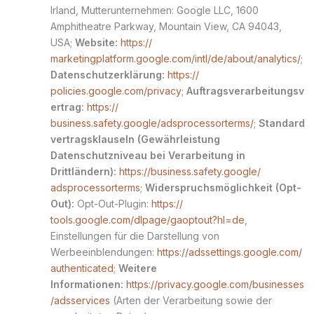
Irland, Mutterunternehmen: Google LLC, 1600
Amphitheatre Parkway, Mountain View, CA 94043,
USA;
Website:
https://
marketingplatform.google.com/intl/de/about/analytics/
;
Datenschutzerklärung:
https://
policies.google.com/privacy
;
Auftragsverarbeitungsv
ertrag:
https://
business.safety.google/adsprocessorterms/
;
Standard
vertragsklauseln (Gewährleistung
Datenschutzniveau bei Verarbeitung in
Drittländern):
https://business.safety.google/
adsprocessorterms
;
Widerspruchsmöglichkeit (Opt-
Out):
Opt-Out-Plugin:
https://
tools.google.com/dlpage/gaoptout?hl=de
,
Einstellungen für die Darstellung von
Werbeeinblendungen:
https://adssettings.google.com/
authenticated
;
Weitere
Informationen:
https://privacy.google.com/businesses
/adsservices
(Arten der Verarbeitung sowie der