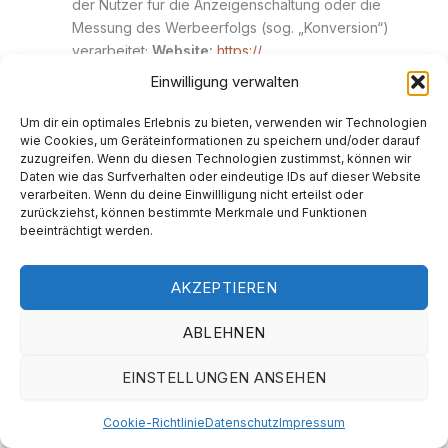
der Nutzer für die Anzeigenschaltung oder die
Messung des Werbeerfolgs (sog. „Konversion“)
verarbeitet;
Website:
https://
support.google.com/analytics/answer/9976101?hl=de
.
Einwilligung verwalten
Google Tag Manager:
Google Tag Manager ist eine
Lösung, mit der wir sog. Website-Tags über eine
Um dir ein optimales Erlebnis zu bieten, verwenden wir Technologien
wie Cookies, um Geräteinformationen zu speichern und/oder darauf
Oberfläche verwalten und so andere Dienste in unser
zuzugreifen. Wenn du diesen Technologien zustimmst, können wir
Onlineangebot einbinden können (hierzu wird auf
Daten wie das Surfverhalten oder eindeutige IDs auf dieser Website
weitere Angaben in dieser Datenschutzerklärung
verarbeiten. Wenn du deine Einwillligung nicht erteilst oder
verwiesen). Mit dem Tag Manager selbst (welches die
zurückziehst, können bestimmte Merkmale und Funktionen
beeinträchtigt werden.
Tags implementiert) werden daher z. B. noch keine
Profile der Nutzer erstellt oder Cookies gespeichert.
Google erfährt lediglich die IP-Adresse des Nutzers,
AKZEPTIEREN
was notwendig ist, um den Google Tag Manager
auszuführen;
Dienstanbieter:
Google Ireland Limited,
ABLEHNEN
Gordon House, Barrow Street, Dublin 4, Irland,
Mutterunternehmen: Google LLC, 1600 Amphitheatre
EINSTELLUNGEN ANSEHEN
Parkway, Mountain View, CA 94043,
USA;
Website:
https://
Cookie-Richtlinie
Datenschutz
Impressum
marketingplatform.google.com
;
Datenschutzerklärun